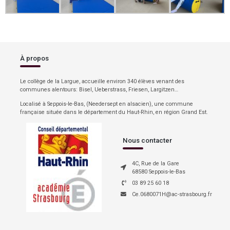
À propos
Le collège de la Largue, accueille environ 340 élèves venant des
communes alentours: Bisel, Ueberstrass, Friesen, Largitzen…
Localisé à Seppois-le-Bas, (Needersept en alsacien), une commune
française située dans le département du Haut-Rhin, en région Grand Est.
Nous contacter
4C, Rue de la Gare
68580 Seppois-le-Bas
03 89 25 60 18
Ce.0680071H@ac-strasbourg.fr