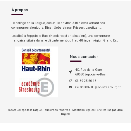
À propos
Le collège de la Largue, accueille environ 340 élèves venant des
communes alentours: Bisel, Ueberstrass, Friesen, Largitzen…
Localisé à Seppois-le-Bas, (Needersept en alsacien), une commune
française située dans le département du Haut-Rhin, en région Grand Est.
Nous contacter
4C, Rue de la Gare
68580 Seppois-le-Bas
03 89 25 60 18
Ce.0680071H@ac-strasbourg.fr
©2026 Collège de la Largue. Tous droits réservés |
Mentions légales
|
Site réalisé par
Ekko
Digital